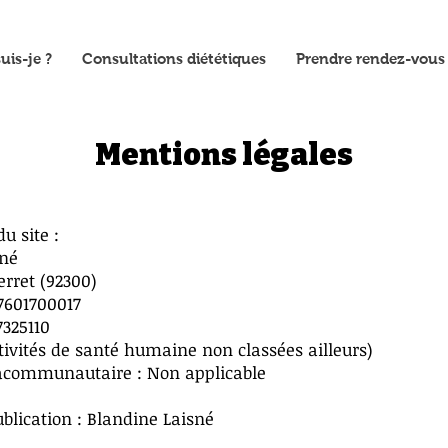
uis-je ?
Consultations diététiques
Prendre rendez-vous
Mentions légales
du site :
sné
erret (92300)
7601700017
7325110
tivités de santé humaine non classées ailleurs)
acommunautaire : Non applicable
blication : Blandine Laisné